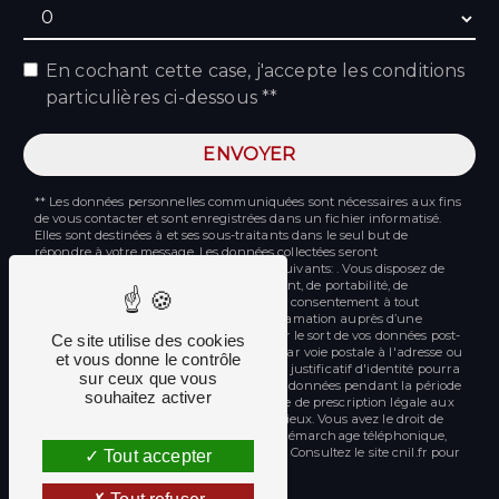
En cochant cette case, j'accepte les conditions
particulières ci-dessous **
ENVOYER
** Les données personnelles communiquées sont nécessaires aux fins
de vous contacter et sont enregistrées dans un fichier informatisé.
Elles sont destinées à et ses sous-traitants dans le seul but de
répondre à votre message. Les données collectées seront
communiquées aux seuls destinataires suivants: . Vous disposez de
droits d’accès, de rectification, d’effacement, de portabilité, de
limitation, d’opposition, de retrait de votre consentement à tout
moment et du droit d’introduire une réclamation auprès d’une
autorité de contrôle, ainsi que d’organiser le sort de vos données post-
Ce site utilise des cookies
mortem. Vous pouvez exercer ces droits par voie postale à l'adresse ou
et vous donne le contrôle
par courrier électronique à l'adresse . Un justificatif d'identité pourra
sur ceux que vous
vous être demandé. Nous conservons vos données pendant la période
souhaitez activer
de prise de contact puis pendant la durée de prescription légale aux
fins probatoires et de gestion des contentieux. Vous avez le droit de
vous inscrire sur la liste d'opposition au démarchage téléphonique,
disponible à cette adresse:
Bloctel.gouv.fr
. Consultez le site cnil.fr pour
Tout accepter
plus d’informations sur vos droits.