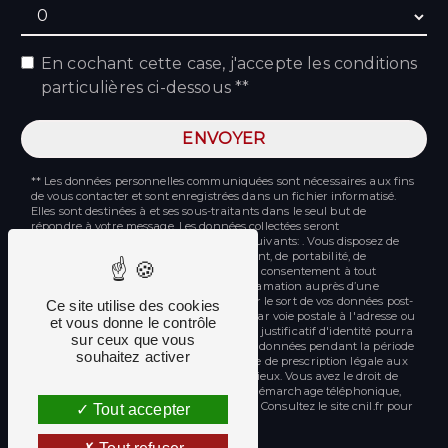
En cochant cette case, j'accepte les conditions
particulières ci-dessous **
ENVOYER
** Les données personnelles communiquées sont nécessaires aux fins
de vous contacter et sont enregistrées dans un fichier informatisé.
Elles sont destinées à et ses sous-traitants dans le seul but de
répondre à votre message. Les données collectées seront
communiquées aux seuls destinataires suivants: . Vous disposez de
droits d’accès, de rectification, d’effacement, de portabilité, de
limitation, d’opposition, de retrait de votre consentement à tout
moment et du droit d’introduire une réclamation auprès d’une
autorité de contrôle, ainsi que d’organiser le sort de vos données post-
Ce site utilise des cookies
mortem. Vous pouvez exercer ces droits par voie postale à l'adresse ou
et vous donne le contrôle
par courrier électronique à l'adresse . Un justificatif d'identité pourra
sur ceux que vous
vous être demandé. Nous conservons vos données pendant la période
souhaitez activer
de prise de contact puis pendant la durée de prescription légale aux
fins probatoires et de gestion des contentieux. Vous avez le droit de
vous inscrire sur la liste d'opposition au démarchage téléphonique,
disponible à cette adresse:
Bloctel.gouv.fr
. Consultez le site cnil.fr pour
Tout accepter
plus d’informations sur vos droits.