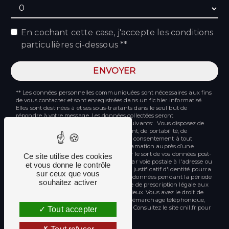
En cochant cette case, j'accepte les conditions
particulières ci-dessous **
ENVOYER
** Les données personnelles communiquées sont nécessaires aux fins
de vous contacter et sont enregistrées dans un fichier informatisé.
Elles sont destinées à et ses sous-traitants dans le seul but de
répondre à votre message. Les données collectées seront
communiquées aux seuls destinataires suivants: . Vous disposez de
droits d’accès, de rectification, d’effacement, de portabilité, de
limitation, d’opposition, de retrait de votre consentement à tout
moment et du droit d’introduire une réclamation auprès d’une
autorité de contrôle, ainsi que d’organiser le sort de vos données post-
Ce site utilise des cookies
mortem. Vous pouvez exercer ces droits par voie postale à l'adresse ou
et vous donne le contrôle
par courrier électronique à l'adresse . Un justificatif d'identité pourra
sur ceux que vous
vous être demandé. Nous conservons vos données pendant la période
souhaitez activer
de prise de contact puis pendant la durée de prescription légale aux
fins probatoires et de gestion des contentieux. Vous avez le droit de
vous inscrire sur la liste d'opposition au démarchage téléphonique,
disponible à cette adresse:
Bloctel.gouv.fr
. Consultez le site cnil.fr pour
Tout accepter
plus d’informations sur vos droits.