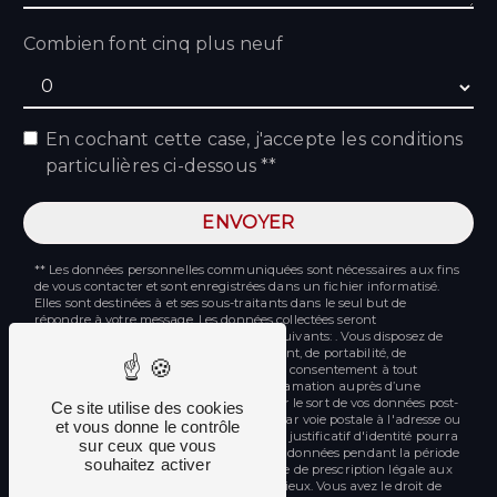
Combien font cinq plus neuf
En cochant cette case, j'accepte les conditions
particulières ci-dessous **
ENVOYER
** Les données personnelles communiquées sont nécessaires aux fins
de vous contacter et sont enregistrées dans un fichier informatisé.
Elles sont destinées à et ses sous-traitants dans le seul but de
répondre à votre message. Les données collectées seront
communiquées aux seuls destinataires suivants: . Vous disposez de
droits d’accès, de rectification, d’effacement, de portabilité, de
limitation, d’opposition, de retrait de votre consentement à tout
moment et du droit d’introduire une réclamation auprès d’une
autorité de contrôle, ainsi que d’organiser le sort de vos données post-
Ce site utilise des cookies
mortem. Vous pouvez exercer ces droits par voie postale à l'adresse ou
et vous donne le contrôle
par courrier électronique à l'adresse . Un justificatif d'identité pourra
sur ceux que vous
vous être demandé. Nous conservons vos données pendant la période
souhaitez activer
de prise de contact puis pendant la durée de prescription légale aux
fins probatoires et de gestion des contentieux. Vous avez le droit de